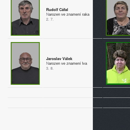
Rudolf Cáfal
N
arozen ve znamení raka
2. 7.
Jaroslav Válek
N
arozen ve znamení lva
3. 8.