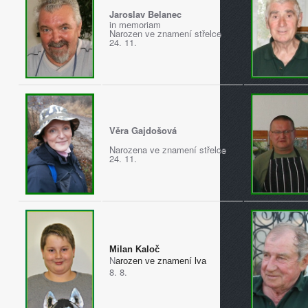
Jaroslav Belanec
in memoriam
Narozen ve znamení střelce
24. 11.
Věra Gajdošová
Narozena ve znamení střelce
24. 11.
Milan Kaloč
N
arozen ve znamení lva
8. 8.