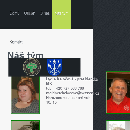
Domů
Obsah
O nás
Náš tým
Kontakt
Náš tým
Lydie Kaločová - prezidentka
MK
tel.: +420 727 966 766
mail:lydiekalocova@seznam.cz
Narozena ve znamení vah
10. 10.