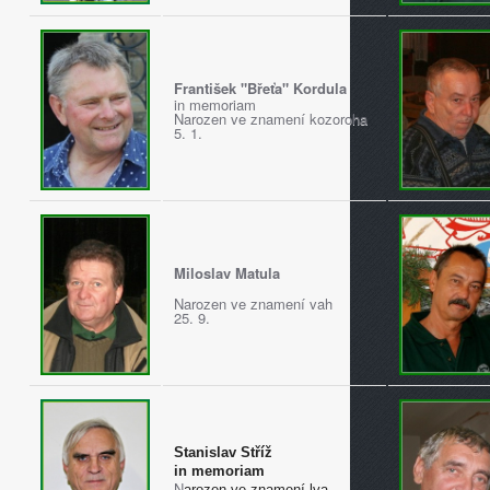
František "Břeťa" Kordula
in memoriam
Narozen ve znamení kozoroha
5. 1.
Miloslav Matula
Narozen ve znamení vah
25. 9.
Stanislav Stříž
in memoriam
N
arozen ve znamení lva