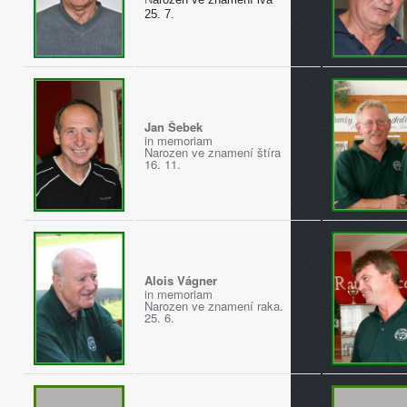
25. 7.
Jan Šebek
in memoriam
Narozen ve znamení štíra
16. 11.
Alois Vágner
in memoriam
Narozen ve znamení raka.
25. 6.