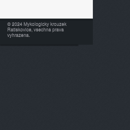
© 2024 Mykologicky krouzek
Ratiskovice, vsechna prava
vyhrazena.