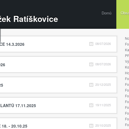
Domů
Obs
ek Ratíškovice
No
E 14.3.2026
08/07/2026
Fo
Ka
PF
Vý
026
08/07/2026
Ko
Ho
Fo
Fo
25
20/12/2025
Fo
Fo
Fo
LANTŮ 17.11.2025
19/11/2025
Fo
Fo
Fo
Fo
8. - 20.10.25
20/10/2025