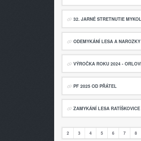
32. JARNÉ STRETNUTIE MYKOLO
ODEMYKÁNÍ LESA A NAROZKY 1
VÝROČKA ROKU 2024 - ORLOVN
PF 2025 OD PŘÁTEL
ZAMYKÁNÍ LESA RATÍŠKOVICE 
2
3
4
5
6
7
8