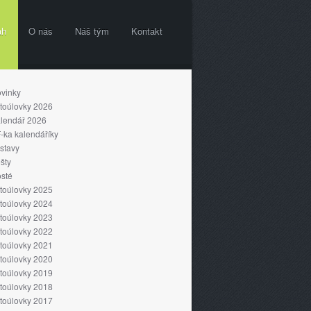
ah
O nás
Náš tým
Kontakt
vinky
toúlovky 2026
lendář 2026
-ka kalendáříky
stavy
šty
sté
toúlovky 2025
toúlovky 2024
toúlovky 2023
toúlovky 2022
toúlovky 2021
toúlovky 2020
toúlovky 2019
toúlovky 2018
toúlovky 2017