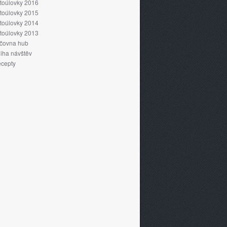
toúlovky 2016
toúlovky 2015
toúlovky 2014
toúlovky 2013
čovna hub
iha návštěv
cepty