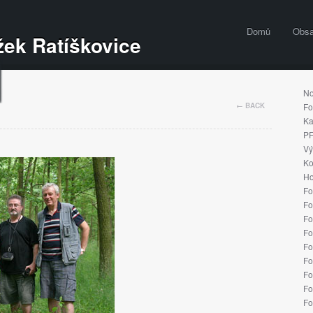
Domů
Obs
ek Ratíškovice
No
← BACK
Fo
Ka
PF
Vý
Ko
Ho
Fo
Fo
Fo
Fo
Fo
Fo
Fo
Fo
Fo