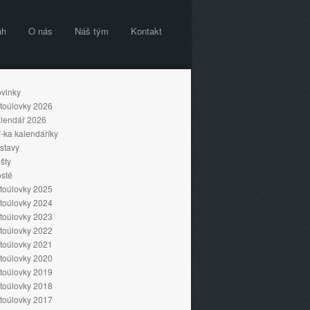
ah
O nás
Náš tým
Kontakt
vinky
toúlovky 2026
lendář 2026
-ka kalendáříky
stavy
šty
sté
toúlovky 2025
toúlovky 2024
toúlovky 2023
toúlovky 2022
toúlovky 2021
toúlovky 2020
toúlovky 2019
toúlovky 2018
toúlovky 2017