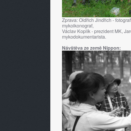
Zprava: Oldřich Jindřich - fotogra
mykoikonograf,
Václav Koplík - prezident MK, Ja
mykodokumentarista.
Návštěva ze země Nippon: