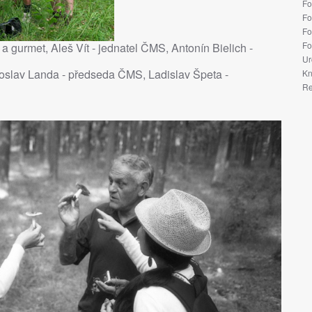
Fo
Fo
Fo
Fo
f a gurmet, Aleš Vít - jednatel ČMS, Antonín Bielich -
Ur
roslav Landa - předseda ČMS, Ladislav Špeta -
Kn
Re