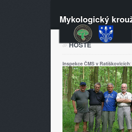
Mykologický krouž
HOSTÉ
Inspekce ČMS v Ratíškovicích
: