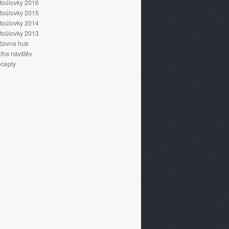
toúlovky 2016
toúlovky 2015
toúlovky 2014
toúlovky 2013
čovna hub
iha návštěv
cepty