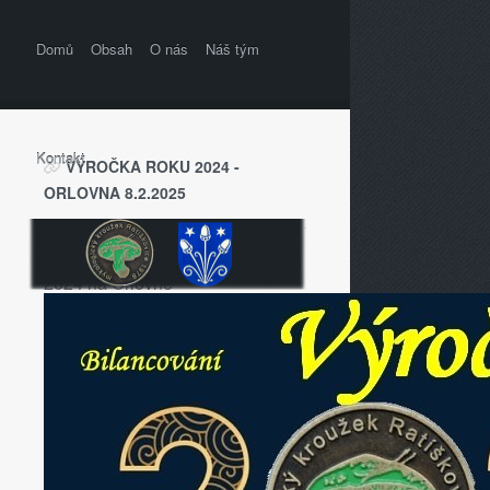
Domů
Obsah
O nás
Náš tým
Kontakt
VÝROČKA ROKU 2024 -
ORLOVNA 8.2.2025
Pár momentek z bilancování roku
2024 na Orlovně