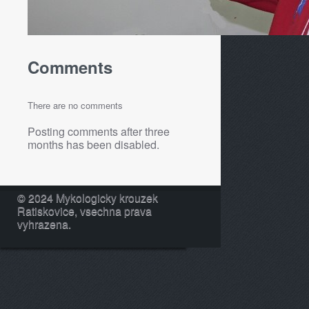
Comments
There are no comments
Posting comments after three
months has been disabled.
© 2024 Mykologicky krouzek
Ratiskovice, vsechna prava
vyhrazena.