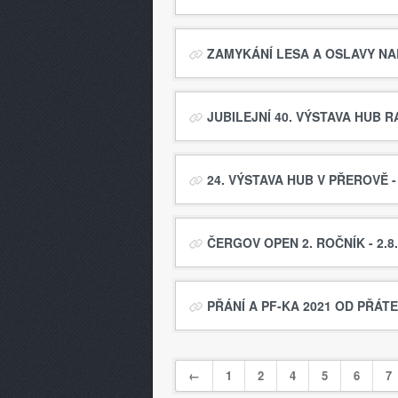
ZAMYKÁNÍ LESA A OSLAVY NAR
JUBILEJNÍ 40. VÝSTAVA HUB RA
24. VÝSTAVA HUB V PŘEROVĚ - 
ČERGOV OPEN 2. ROČNÍK - 2.8.2
PŘÁNÍ A PF-KA 2021 OD PŘÁT
←
1
2
4
5
6
7