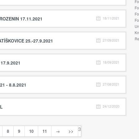
Fo
Fo
Fo
OZENIN 17.11.2021
18/11/2021
Fo
Ur
Kn
Re
TÍŠKOVICE 25.-27.9.2021
27/09/2021
17.9.2021
18/09/2021
1 - 8.8.2021
27/08/2021
EL
24/12/2020
3
8
9
10
11
→
>>