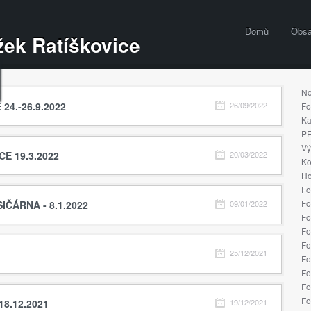
Domů
Obs
ek Ratíškovice
No
24.-26.9.2022
26/09/2022
Fo
Ka
PF
Vý
E 19.3.2022
20/03/2022
Ko
Ho
Fo
Fo
IČÁRNA - 8.1.2022
09/01/2022
Fo
Fo
Fo
25/12/2021
Fo
Fo
Fo
Fo
18.12.2021
19/12/2021