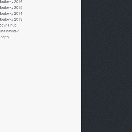
toúlovky 2016
toúlovky 2015
toúlovky 2014
toúlovky 2013
čovna hub
iha návštěv
cepty