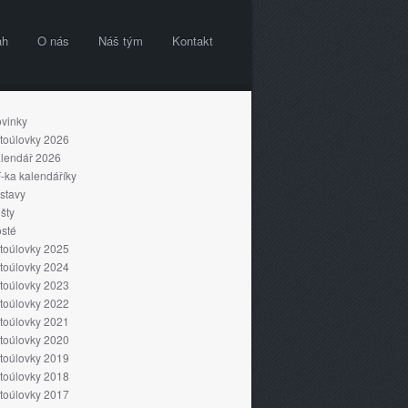
ah
O nás
Náš tým
Kontakt
vinky
toúlovky 2026
lendář 2026
-ka kalendáříky
stavy
šty
sté
toúlovky 2025
toúlovky 2024
toúlovky 2023
toúlovky 2022
toúlovky 2021
toúlovky 2020
toúlovky 2019
toúlovky 2018
toúlovky 2017