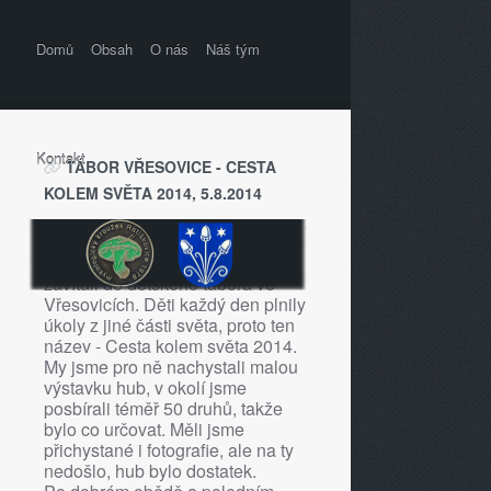
Domů
Obsah
O nás
Náš tým
Kontakt
TÁBOR VŘESOVICE - CESTA
KOLEM SVĚTA 2014, 5.8.2014
V úterý 5. srpna 2014 jsme
zavítali do dětského tábora ve
Vřesovicích. Děti každý den plnily
úkoly z jiné části světa, proto ten
název - Cesta kolem světa 2014.
My jsme pro ně nachystali malou
výstavku hub, v okolí jsme
posbírali téměř 50 druhů, takže
bylo co určovat. Měli jsme
přichystané i fotografie, ale na ty
nedošlo, hub bylo dostatek.