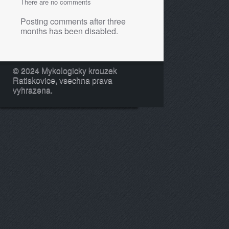
There are no comments
Posting comments after three
months has been disabled.
© 2024 Mykologicky krouzek
Ratiskovice, vsechna prava
vyhrazena.