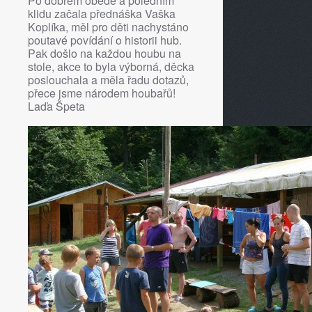
Po dobrém obědě a poledním
klidu začala přednáška Vaška
Koplíka, měl pro děti nachystáno
poutavé povídání o historii hub.
Pak došlo na každou houbu na
stole, akce to byla výborná, děcka
poslouchala a měla řadu dotazů,
přece jsme národem houbařů!
Laďa Špeta