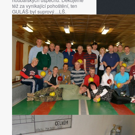
houbařských úspěchů. Děkujeme
též za vynikající pohoštění, ten
GULÁŠ byl suprový....LŠ.