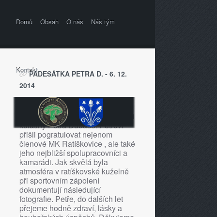
Domů
Obsah
O nás
Náš tým
Kontakt
PADESÁTKA PETRA D. - 6. 12.
2014
V sobotu 6. 12. 2014 jsme oslavili
kulatiny Petra Dubase. Petrovi
přišli pogratulovat nejenom
členové MK Ratíškovice , ale také
jeho nejbližší spolupracovníci a
kamarádi. Jak skvělá byla
atmosféra v ratíškovské kuželně
při sportovním zápolení
dokumentují následující
fotografie. Petře, do dalších let
přejeme hodně zdraví, lásky a