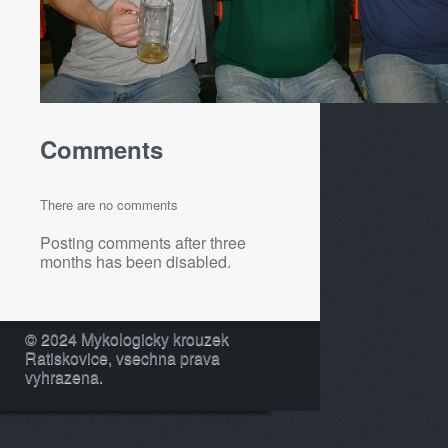
Comments
There are no comments
Posting comments after three
months has been disabled.
© 2024 Mykologicky krouzek
Ratiskovice, vsechna prava
vyhrazena.