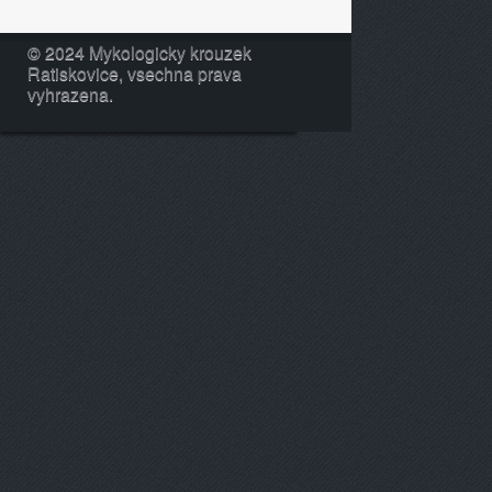
© 2024 Mykologicky krouzek
Ratiskovice, vsechna prava
vyhrazena.