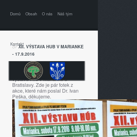
Domů
Obsah
O nás
Náš tým
Kontakt
XII. VÝSTAVA HUB V MARIANKE
- 17.9.2016
V sobotu jsme navšívili XII.
výstavu hub v Marianke u
Bratislavy. Zde je pár fotek z
akce, které nám poslal Dr. Ivan
Peška, děkujeme.