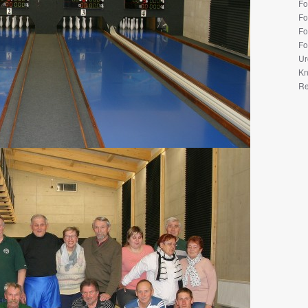
Fo
Fo
Fo
Fo
Ur
Kn
Re