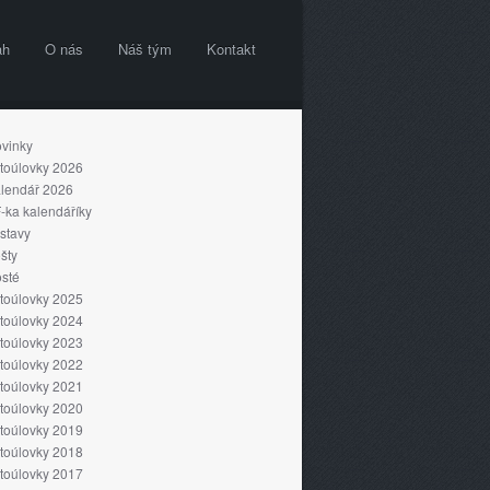
ah
O nás
Náš tým
Kontakt
vinky
toúlovky 2026
lendář 2026
-ka kalendáříky
stavy
šty
sté
toúlovky 2025
toúlovky 2024
toúlovky 2023
toúlovky 2022
toúlovky 2021
toúlovky 2020
toúlovky 2019
toúlovky 2018
toúlovky 2017