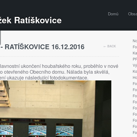
Domů
Obs
ek Ratíškovice
No
 RATÍŠKOVICE 16.12.2016
← BACK
Fo
Ka
PF
slavnostní ukončení houbařského roku, proběhlo v nové
Vý
vno otevřeného Obecního domu. Nálada byla skvělá,
Ko
ení ukazuje následující fotodokumentace.
Ho
Fo
Fo
Fo
Fo
Fo
Fo
Fo
Fo
Fo