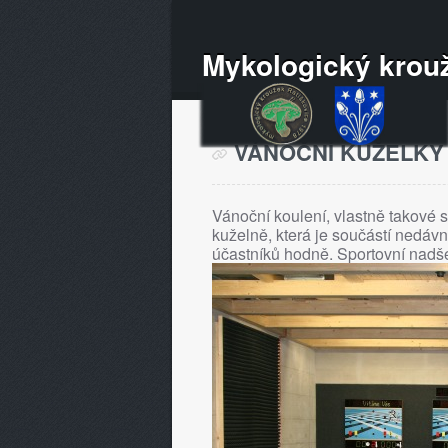
Mykologický krouž
VÁNOČNÍ KUŽELKY -
Vánoční koulení, vlastně takové 
kuželně, která je součástí nedá
účastníků hodně. Sportovní nadš