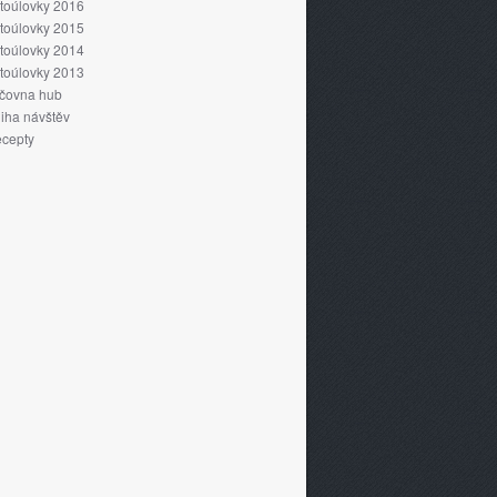
toúlovky 2016
toúlovky 2015
toúlovky 2014
toúlovky 2013
čovna hub
iha návštěv
cepty