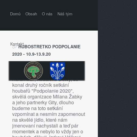
Domů
Obsah
O nás
Náš tým
Kontakt
HUBOSTRETKO PODPOLANIE
2020 - 10.9-13.9.20
V krásném prostředí chaty
Kerametal, nedaleko Detvy, se
konal druhý ročník setkání
houbařů "Podpolanie 2020",
skvělá organizace Milana Žabky
a jeho partnerky Gity, dlouho
budeme na toto setkání
vzpomínat a nesmím zapomenout
na skvělé jídlo, které nám
jmenovaní nachystali a teď pár
momentek a nebylo to vždy jen o