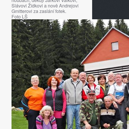
houbách, děkuji Jarkovi Válkovi,
Slávovi Žídkovi a nově Andrejovi
Gmitterovi za zaslání fotek.
Foto LŠ