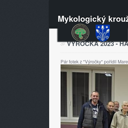
Mykologický krouž
VÝROČKA 2023 - HA
Pár fotek z "Výročky" pořídil Mar