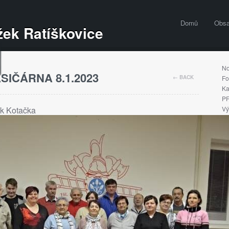
Domů
Obs
ek Ratíškovice
No
SIČÁRNA 8.1.2023
← BACK
Fo
Ka
PF
ek Kotačka
Vý
Ko
Ho
Fo
Fo
Fo
Fo
Fo
Fo
Fo
Fo
Fo