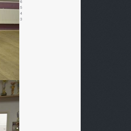
toúlovky 2016
toúlovky 2015
toúlovky 2014
toúlovky 2013
čovna hub
iha návštěv
cepty