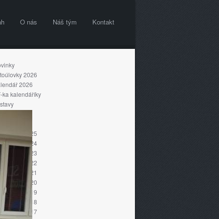
ah
O nás
Náš tým
Kontakt
vinky
toúlovky 2026
lendář 2026
-ka kalendáříky
stavy
šty
sté
toúlovky 2025
toúlovky 2024
toúlovky 2023
toúlovky 2022
toúlovky 2021
toúlovky 2020
toúlovky 2019
toúlovky 2018
toúlovky 2017