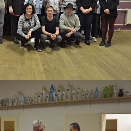
Fo
Fo
Fo
Fo
Ur
Kn
Re